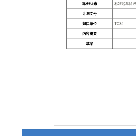
阶段/状态
标准起草阶
计划文号
归口单位
TC35
内容摘要
草案